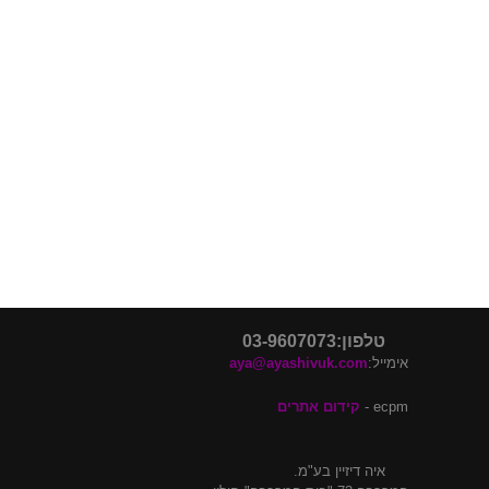
פוסטים אחרונים
דלתות פנים בלי משקוף
דלתות פנים מעוצבות
דלתות כניסה מעוצבות
דלתות קו 0
דלתות קו אפס
טלפון:03-9607073
אימייל:
aya@ayashivuk.com
ecpm -
קידום אתרים
איה דיזיין בע"מ.