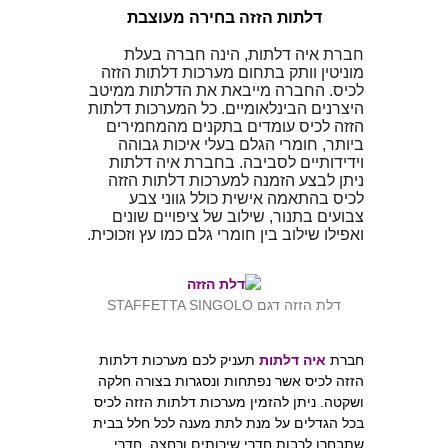
דלתות הזזה בחירה מעוצבת
חברת איה דלתות, הינה חברה בעלת
מוניטין וותק בתחום מערכות דלתות הזזה
לכיס. החברה מייבאת את הדלתות ממיטב
היצרנים הבינלאומיים. כל המערכות דלתות
הזזה לכיס עומדים בתקנים מהמחמירים
ביותר, חומרי הגלם בעלי איכות גבוהה
וידידותיים לסביבה. בחברת איה דלתות
ניתן לבצע הזמנה למערכות דלתות הזזה
לכיס בהתאמה אישית כולל גווני צבע
צבועים בתנור, שילוב של ציפויים שונים
ואפילו שילוב בין חומרי גלם כמו עץ וזכוכית.
דלת הזזה דגם STAFFETTA SINGOLO
חברת
איה דלתות
תעניק לכם מערכות דלתות
הזזה לכיס אשר נפתחות ונסגרות בצורה חלקה
ושקטה. ניתן להזמין מערכות דלתות הזזה לכיס
בכל הגדלים על מנת לתת מענה לכל חלל בבית
שתבחרו לרבות חדרי שירותים ורחצה, חדרי