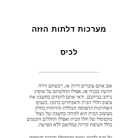
מערכות דלתות הזזה
לכיס
אם אתם עוברים דירה או, רכשתם דירה
חדשה בבניה או, אפילו החלטתם על שיפוץ
נרחב בביתכם, ודאי אתם לוקחים בחשבון את
עיצוב חללי הבית והאביזרים בתוכו. בשנים
האחרונות התפיסה הכוללת והרווחת כחלק
מעיצוב הבית הוא לקיחה בחשבון של ניצול
מקסימלי של חלל הבית ואפילו החללים הקטנים
כולל חשיפת קירות במלואם ללא הפרעה.
על מנת להשיג עיצוב מקסימלי וקירות חשופים,