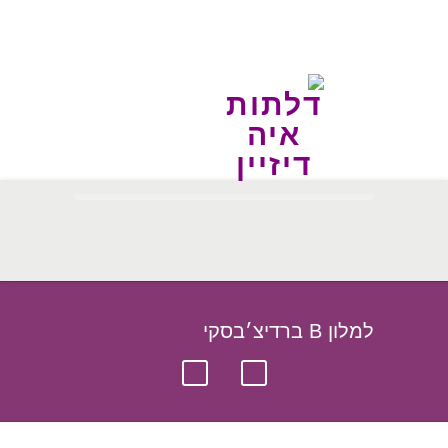
למלון B ברדיצ׳בסקי