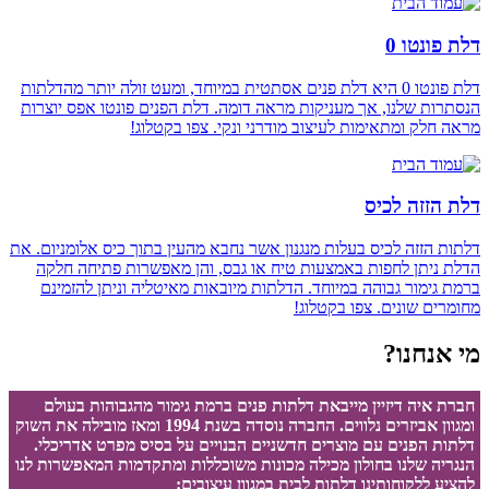
דלת פונטו 0
דלת פונטו 0 היא דלת פנים אסתטית במיוחד, ומעט זולה יותר מהדלתות
הנסתרות שלנו, אך מעניקות מראה דומה. דלת הפנים פונטו אפס יוצרות
מראה חלק ומתאימות לעיצוב מודרני ונקי. צפו בקטלוג!
דלת הזזה לכיס
דלתות הזזה לכיס בעלות מנגנון אשר נחבא מהעין בתוך כיס אלומניום. את
הדלת ניתן לחפות באמצעות טיח או גבס, והן מאפשרות פתיחה חלקה
ברמת גימור גבוהה במיוחד. הדלתות מיובאות מאיטליה וניתן להזמינם
מחומרים שונים. צפו בקטלוג!
מי אנחנו?
חברת איה דיזיין מייבאת דלתות פנים ברמת גימור מהגבוהות בעולם
ומגוון אביזרים נלווים. החברה נוסדה בשנת 1994 ומאז מובילה את השוק
דלתות הפנים עם מוצרים חדשניים הבנויים על בסיס מפרט אדריכלי.
הנגריה שלנו בחולון מכילה מכונות משוכללות ומתקדמות המאפשרות לנו
להציע ללקוחותינו דלתות לבית במגוון עיצובים: