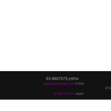
טלפון:03-9607073
אימייל:
aya@ayashivuk.com
4)
ecpm -
קידום אתרים