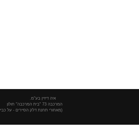
איה דיזיין בע"מ.
המרכבה 73 "בית המרכבה" חולון
(מאחורי תחנת דלק הסיירים - על כביש 