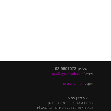
דלתות פנים בלי משקוף
דלתות פנים מעוצבות
דלתות כניסה מעוצבות
דלתות קו 0
דלתות קו אפס
טלפון:03-9607073
אימייל:
aya@ayashivuk.com
ecpm -
קידום אתרים
איה דיזיין בע"מ.
המרכבה 73 "בית המרכבה" חולון
(מאחורי תחנת דלק הסיירים - על כביש 4)