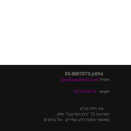
דלתות פנים בלי משקוף
דלתות פנים מעוצבות
דלתות כניסה מעוצבות
דלתות קו 0
דלתות קו אפס
טלפון:03-9607073
אימייל:
aya@ayashivuk.com
ecpm -
קידום אתרים
איה דיזיין בע"מ.
המרכבה 73 "בית המרכבה" חולון
(מאחורי תחנת דלק הסיירים - על כביש 4)