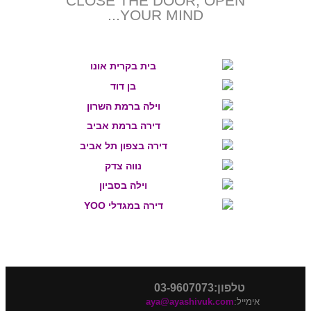
CLOSE THE DOOR, OPEN
YOUR MIND...
טלפון:03-9607073
אימייל:
aya@ayashivuk.com