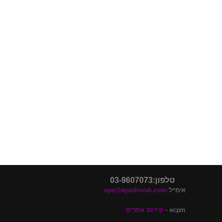
פוסטים אחרונים
דלתות פנים בלי משקוף
דלתות פנים מעוצבות
דלתות כניסה מעוצבות
דלתות קו 0
דלתות קו אפס
טלפון:03-9607073
אימייל:
aya@ayashivuk.com
ecpm -
קידום אתרים